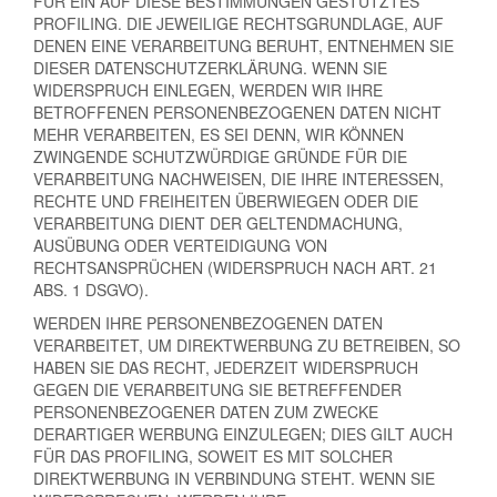
FÜR EIN AUF DIESE BESTIMMUNGEN GESTÜTZTES
PROFILING. DIE JEWEILIGE RECHTSGRUNDLAGE, AUF
DENEN EINE VERARBEITUNG BERUHT, ENTNEHMEN SIE
DIESER DATENSCHUTZERKLÄRUNG. WENN SIE
WIDERSPRUCH EINLEGEN, WERDEN WIR IHRE
BETROFFENEN PERSONENBEZOGENEN DATEN NICHT
MEHR VERARBEITEN, ES SEI DENN, WIR KÖNNEN
ZWINGENDE SCHUTZWÜRDIGE GRÜNDE FÜR DIE
VERARBEITUNG NACHWEISEN, DIE IHRE INTERESSEN,
RECHTE UND FREIHEITEN ÜBERWIEGEN ODER DIE
VERARBEITUNG DIENT DER GELTENDMACHUNG,
AUSÜBUNG ODER VERTEIDIGUNG VON
RECHTSANSPRÜCHEN (WIDERSPRUCH NACH ART. 21
ABS. 1 DSGVO).
WERDEN IHRE PERSONENBEZOGENEN DATEN
VERARBEITET, UM DIREKTWERBUNG ZU BETREIBEN, SO
HABEN SIE DAS RECHT, JEDERZEIT WIDERSPRUCH
GEGEN DIE VERARBEITUNG SIE BETREFFENDER
PERSONENBEZOGENER DATEN ZUM ZWECKE
DERARTIGER WERBUNG EINZULEGEN; DIES GILT AUCH
FÜR DAS PROFILING, SOWEIT ES MIT SOLCHER
DIREKTWERBUNG IN VERBINDUNG STEHT. WENN SIE